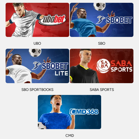
UBO
SBO
SBO SPORTBOOKS
SABA SPORTS
CMD