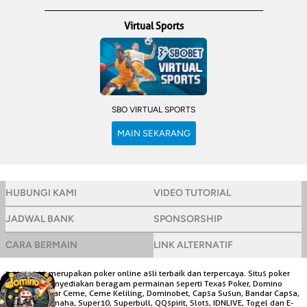
Virtual Sports
SBO VIRTUAL SPORTS
HUBUNGI KAMI
VIDEO TUTORIAL
JADWAL BANK
SPONSORSHIP
CARA BERMAIN
LINK ALTERNATIF
merupakan poker online asli terbaik dan terpercaya. Situs poker
DOMINO88
online ini menyediakan beragam permainan seperti Texas Poker, Domino
Dealer, Bandar Ceme, Ceme Keliling, Dominobet, Capsa Susun, Bandar Capsa,
Blackjack, Omaha, Super10, Superbull, QQspirit, Slots, IDNLIVE, Togel dan E-